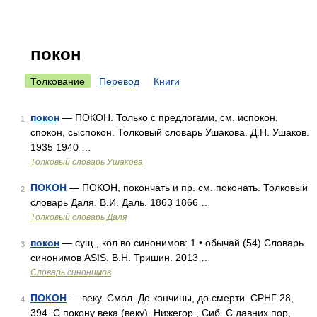
покон
Толкование
Перевод
Книги
покон
— ПОКОН. Только с предлогами, см. испокон,
1
спокон, сыспокон. Толковый словарь Ушакова. Д.Н. Ушаков.
1935 1940 …
Толковый словарь Ушакова
ПОКОН
— ПОКОН, покончать и пр. см. поконать. Толковый
2
словарь Даля. В.И. Даль. 1863 1866 …
Толковый словарь Даля
покон
— сущ., кол во синонимов: 1 • обычай (54) Словарь
3
синонимов ASIS. В.Н. Тришин. 2013 …
Словарь синонимов
ПОКОН
— веку. Смол. До кончины, до смерти. СРНГ 28,
4
394. С покону века (веку). Нижегор., Сиб. С давних пор,