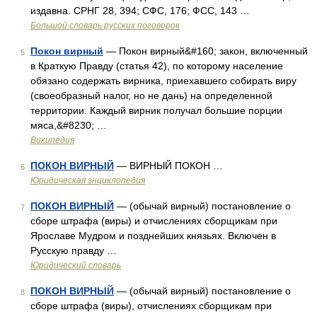
издавна. СРНГ 28, 394; СФС, 176; ФСС, 143 …
Большой словарь русских поговорок
Покон вирный
— Покон вирный&#160; закон, включенный
5
в Краткую Правду (статья 42), по которому население
обязано содержать вирника, приехавшего собирать виру
(своеобразный налог, но не дань) на определенной
территории. Каждый вирник получал большие порции
мяса,&#8230; …
Википедия
ПОКОН ВИРНЫЙ
— ВИРНЫЙ ПОКОН …
6
Юридическая энциклопедия
ПОКОН ВИРНЫЙ
— (обычай вирный) постановление о
7
сборе штрафа (виры) и отчислениях сборщикам при
Ярославе Мудром и позднейших князьях. Включен в
Русскую правду …
Юридический словарь
ПОКОН ВИРНЫЙ
— (обычай вирный) постановление о
8
сборе штрафа (виры), отчислениях сборщикам при