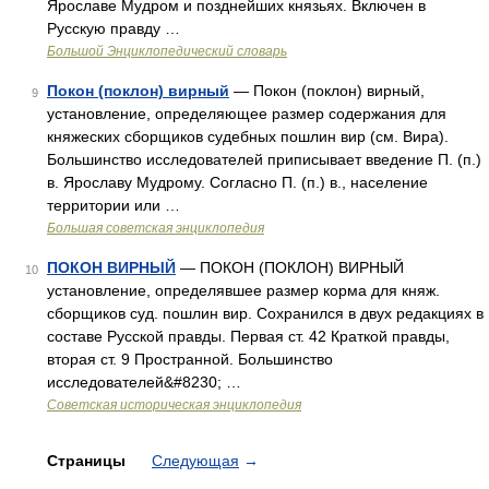
Ярославе Мудром и позднейших князьях. Включен в
Русскую правду …
Большой Энциклопедический словарь
Покон (поклон) вирный
— Покон (поклон) вирный,
9
установление, определяющее размер содержания для
княжеских сборщиков судебных пошлин вир (см. Вира).
Большинство исследователей приписывает введение П. (п.)
в. Ярославу Мудрому. Согласно П. (п.) в., население
территории или …
Большая советская энциклопедия
ПОКОН ВИРНЫЙ
— ПОКОН (ПОКЛОН) ВИРНЫЙ
10
установление, определявшее размер корма для княж.
сборщиков суд. пошлин вир. Сохранился в двух редакциях в
составе Русской правды. Первая ст. 42 Краткой правды,
вторая ст. 9 Пространной. Большинство
исследователей&#8230; …
Советская историческая энциклопедия
Страницы
Следующая
→